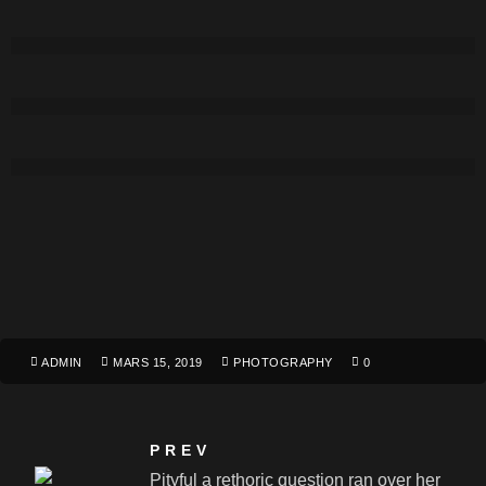
ADMIN
MARS 15, 2019
PHOTOGRAPHY
0
PREV
Pityful a rethoric question ran over her